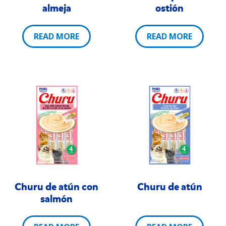
almeja
ostión
READ MORE
READ MORE
Churu de atún con
Churu de atún
salmón