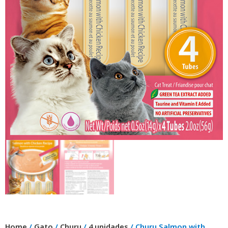
Home
/
Gato
/
Churu
/
4 unidades
/ Churu Salmon with