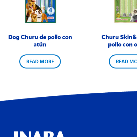
Dog Churu de pollo con
Churu Skin&
atún
pollo con 
READ MORE
READ M