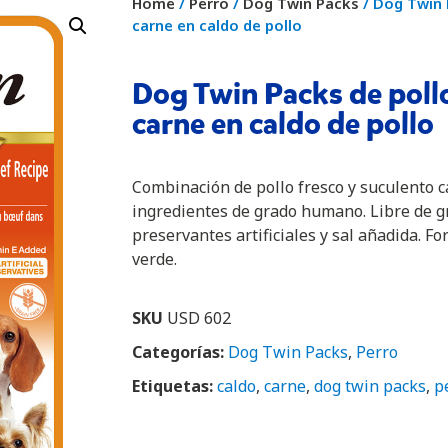
Home
/
Perro
/
Dog Twin Packs
/ Dog Twin 
carne en caldo de pollo
Dog Twin Packs de pollo
carne en caldo de pollo
Combinación de pollo fresco y suculento c
ingredientes de grado humano. Libre de gr
preservantes artificiales y sal añadida. Fo
verde.
SKU
USD 602
Categorías:
Dog Twin Packs
,
Perro
Etiquetas:
caldo
,
carne
,
dog twin packs
,
p