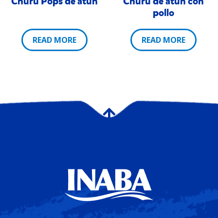
Churu Pops de atún
Churu de atún con
pollo
READ MORE
READ MORE