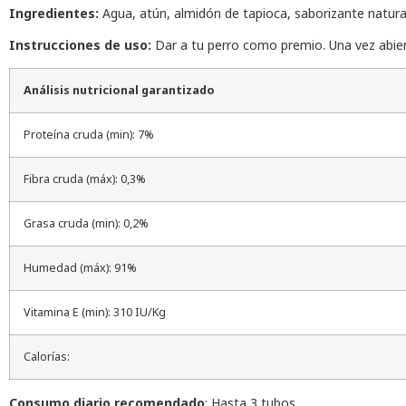
Ingredientes:
Agua, atún, almidón de tapioca, saborizante natural
Instrucciones de uso:
Dar a tu perro como premio. Una vez abier
Análisis nutricional garantizado
Proteína cruda (min): 7%
Fibra cruda (máx): 0,3%
Grasa cruda (min): 0,2%
Humedad (máx): 91%
Vitamina E (min): 310 IU/Kg
Calorías:
Consumo diario recomendado
: Hasta 3 tubos.