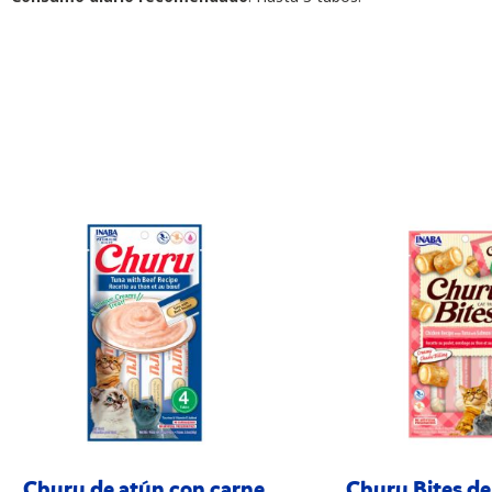
Churu de atún con carne
Churu Bites de