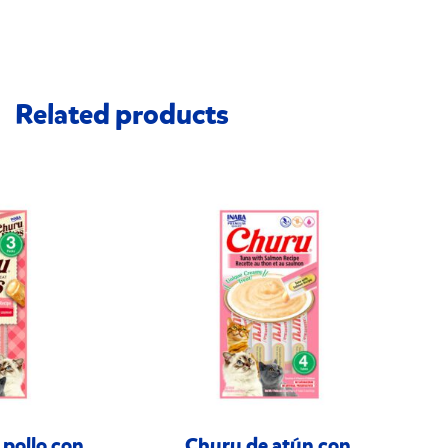
Related products
 pollo con
Churu de atún con