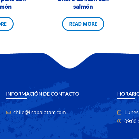
lmón
salmón
ORE
READ MORE
INFORMACIÓN DE CONTACTO
HORARIO
chile@inabalatam.com
Lunes
09:00 