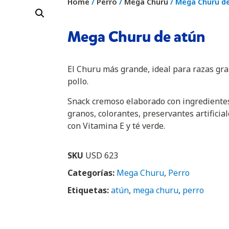
Home
/
Perro
/
Mega Churu
/ Mega Churu d
Mega Churu de atún
El Churu más grande, ideal para razas gr
pollo.
Snack cremoso elaborado con ingrediente
granos, colorantes, preservantes artificial
con Vitamina E y té verde.
SKU
USD 623
Categorías:
Mega Churu
,
Perro
Etiquetas:
atún
,
mega churu
,
perro